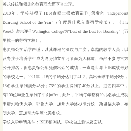
英式传统和领先的教育理念而享誉全球。
2018年，学校获得了TES(泰晤士报教育副刊)颁发的 "Independent
Boarding School of the Year"（年度最佳私立寄宿学校奖）。《The
Week》杂志评价Wellington College为"Best of the Best for Boarding"（万
里挑一的寄宿学校）。
惠灵顿公学治学严谨，以其课程的深度与广度，卓越的教学人员，以
及专注于培养学生成为终身独立学习者而为人称道。虽然不参与官方
公开排名，但惠灵顿公学凭借出众的成绩，一直是世界上IB成绩最好
的学校之一。2021年，IB的平均分达到了41.2，高出全球平均分8分，
13名学生拿到满分45分；73%的学生得到了40分以上。过去四年中，
有100位毕业生拿到了牛剑offer，此外，平均每年都有20几名学生成功
申请到哈佛大学、耶鲁大学、加州大学洛杉矶分校、斯坦福大学、布
朗大学、芝加哥大学等北美名校。
学校入学申请条件：ISEB预测试、学校自主测试及面试。