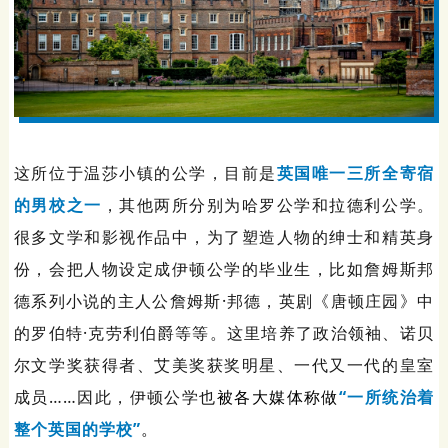
这所位于温莎小镇的公学，目前是
英国唯一三所全寄宿
的男校之一
，其他两所分别为哈罗公学和拉德利公学。
很多文学和影视作品中，为了塑造人物的绅士和精英身
份，会把人物设定成伊顿公学的毕业生，比如詹姆斯邦
德系列小说的主人公詹姆斯·邦德，英剧《唐顿庄园》中
的罗伯特·克劳利伯爵等等。这里培养了政治领袖、诺贝
尔文学奖获得者、艾美奖获奖明星、一代又一代的皇室
成员……因此，伊顿公学也
被各大媒体称做
“一所统治着
整个英国的学校”
。