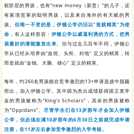
权阶层的男孩，也有
“new money（新贵）”的儿子，还
有
家境贫寒的聪明男孩，以及来自海外的有天赋的男
孩。
但唯一不变的是，伊顿公学仍旧以“造就精英”为使
命
，有人这样形容：
伊顿公学以威逼利诱的方式，把男
孩最好的潜能激发出来
。
但与过去几百年不同，伊顿公
学从已经从培养由“血统、头衔、封地” 定义的精英，转
而造就由“金钱、大脑、雄心” 定义的精英。
每年，约260名男孩能在竞争激烈的13+申请选拔中脱颖
而出，加入伊顿公学。其中因为杰出成绩获得国王奖学
金的男孩被称为“King’s Scholars”，其余的男孩被称
为“Oppidans”。
尽管学生们在13岁那年才会加入伊顿
公学，但必须在满10岁那年的6月30日之前就完成申请
注册，在11岁左右参加竞争激烈的入学考核。