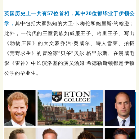
英国历史上一共有57位首相，其中20位都毕业于伊顿公
学，
其中包括大家熟知的大卫·卡梅伦和鲍里斯·约翰逊；
此外，一代代的王室贵族如威廉王子、哈里王子、写出
《动物庄园》的大文豪乔治·奥威尔、诗人雪莱、拍摄
《荒野求生》的冒险家“贝爷”贝尔·格里尔斯、在漫威电
影《雷神》中饰演洛基的演员汤姆·希德勒斯顿都是伊顿
公学的毕业生。